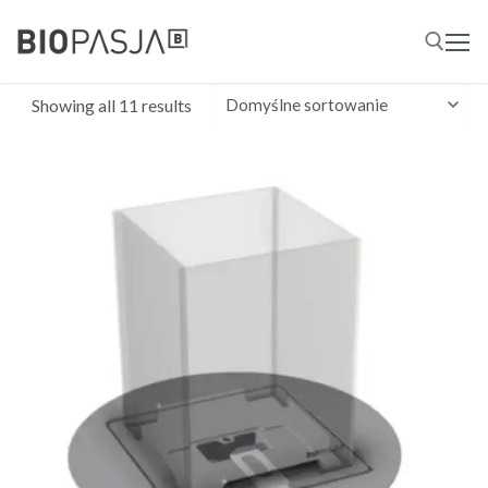
Przejdź
do
treści
Showing all 11 results
Szukaj: