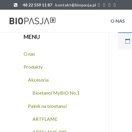
Przejdź
48 22 559 11 87
kontakt@biopasja.pl
do
treści
O NAS
MENU
O nas
Produkty
Akcesoria
Bioetanol MyBIO No.1
Palnik na bioetanol
ARTFLAME
ARTFLAME 400