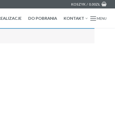
KOSZYK
/
0.00
ZŁ
REALIZACJE
DO POBRANIA
KONTAKT
MENU