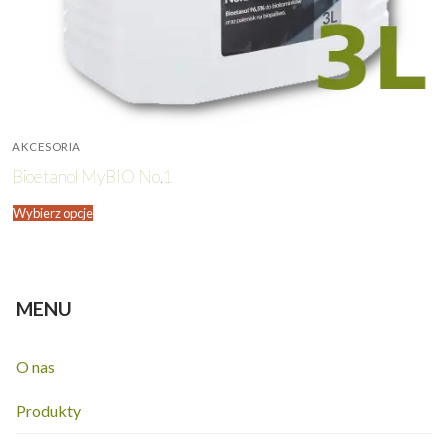
AKCESORIA
Bioetanol MyBIO No.1
Wybierz opcje
MENU
O nas
Produkty