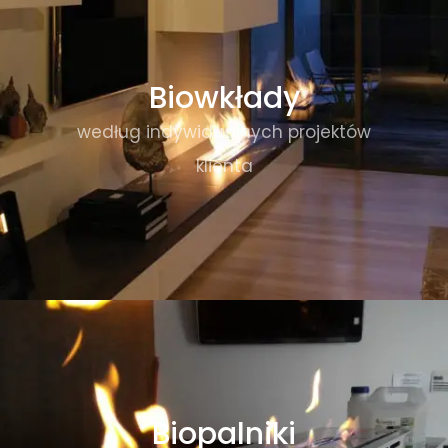
Biowkłady
według indywidualnych projektów
klienta
Biopalniki