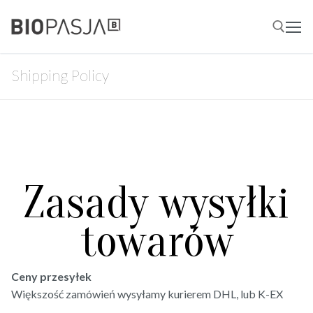
Przejdź
do
treści
Shipping Policy
Szukaj:
Zasady wysyłki
towarów
Ceny przesyłek
Większość zamówień wysyłamy kurierem DHL, lub K-EX